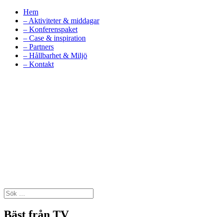
Hem
– Aktiviteter & middagar
– Konferenspaket
– Case & inspiration
– Partners
– Hållbarhet & Miljö
– Kontakt
Bäst från TV