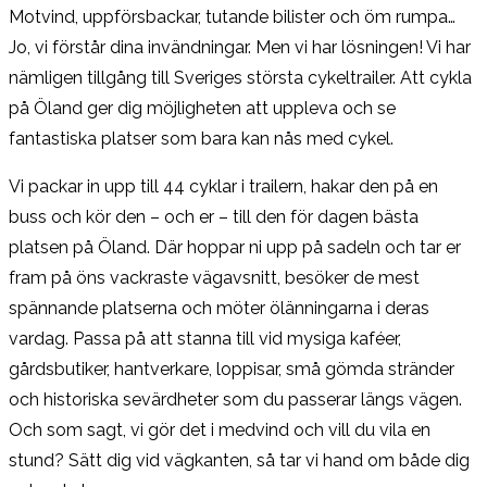
Motvind, uppförsbackar, tutande bilister och öm rumpa…
Jo, vi förstår dina invändningar. Men vi har lösningen! Vi har
nämligen tillgång till Sveriges största cykeltrailer. Att cykla
på Öland ger dig möjligheten att uppleva och se
fantastiska platser som bara kan nås med cykel.
Vi packar in upp till 44 cyklar i trailern, hakar den på en
buss och kör den – och er – till den för dagen bästa
platsen på Öland. Där hoppar ni upp på sadeln och tar er
fram på öns vackraste vägavsnitt, besöker de mest
spännande platserna och möter ölänningarna i deras
vardag. Passa på att stanna till vid mysiga kaféer,
gårdsbutiker, hantverkare, loppisar, små gömda stränder
och historiska sevärdheter som du passerar längs vägen.
Och som sagt, vi gör det i medvind och vill du vila en
stund? Sätt dig vid vägkanten, så tar vi hand om både dig